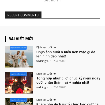
Load more
RECENT COMMENTS
BÀI VIẾT MỚI
Dịch vụ cưới hỏi
Chụp ảnh cưới ở biển nên mặc gì để
lên hình đẹp nhất!
weddingtour
-
26/07/2023
Dịch vụ cưới hỏi
Tổng hợp những lời chúc kỷ niệm ngày
cưới chân thành và ý nghĩa nhất
weddingtour
-
26/07/2023
Dịch vụ cưới hỏi
Khám phá dịch vụ tổ chức tiệc cưới tại