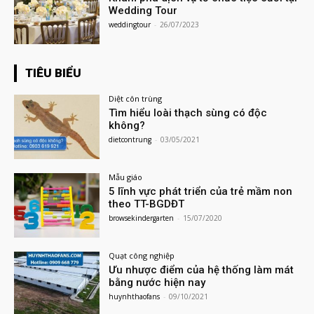
Wedding Tour
weddingtour
-
26/07/2023
TIÊU BIỂU
Diệt côn trùng
Tìm hiểu loài thạch sùng có độc
không?
dietcontrung
-
03/05/2021
Mẫu giáo
5 lĩnh vực phát triển của trẻ mầm non
theo TT-BGDĐT
browsekindergarten
-
15/07/2020
Quạt công nghiệp
Ưu nhược điểm của hệ thống làm mát
bằng nước hiện nay
huynhthaofans
-
09/10/2021