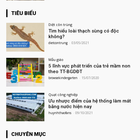
TIÊU BIỂU
Diệt côn trùng
Tìm hiểu loài thạch sùng có độc
không?
dietcontrung
-
03/05/2021
Mẫu giáo
5 lĩnh vực phát triển của trẻ mầm non
theo TT-BGDĐT
browsekindergarten
-
15/07/2020
Quạt công nghiệp
Ưu nhược điểm của hệ thống làm mát
bằng nước hiện nay
huynhthaofans
-
09/10/2021
CHUYÊN MỤC