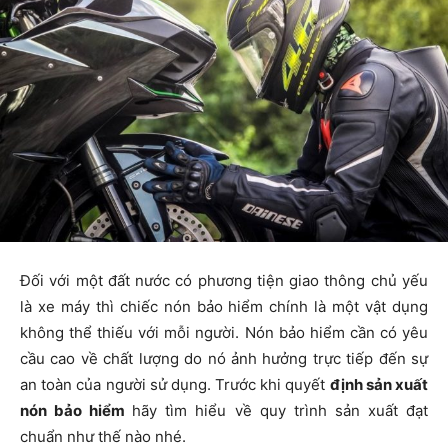
Đối với một đất nước có phương tiện giao thông chủ yếu
là xe máy thì chiếc nón bảo hiểm chính là một vật dụng
không thể thiếu với mỗi người. Nón bảo hiểm cần có yêu
cầu cao về chất lượng do nó ảnh hưởng trực tiếp đến sự
an toàn của người sử dụng. Trước khi quyết
định sản xuất
nón bảo hiểm
hãy tìm hiểu về quy trình sản xuất đạt
chuẩn như thế nào nhé.