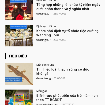
Tổng hợp những lời chúc kỷ niệm ngày
cưới chân thành và ý nghĩa nhất
weddingtour
-
26/07/2023
Dịch vụ cưới hỏi
Khám phá dịch vụ tổ chức tiệc cưới tại
Wedding Tour
weddingtour
-
26/07/2023
TIÊU BIỂU
Diệt côn trùng
Tìm hiểu loài thạch sùng có độc
không?
dietcontrung
-
03/05/2021
Mẫu giáo
5 lĩnh vực phát triển của trẻ mầm non
theo TT-BGDĐT
browsekindergarten
-
15/07/2020