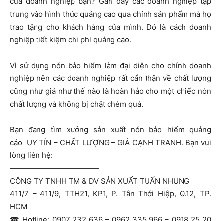
của doanh nghiệp bạn? Gần đây các doanh nghiệp tập
trung vào hình thức quảng cáo qua chính sản phẩm mà họ
trao tặng cho khách hàng của mình. Đó là cách doanh
nghiệp tiết kiệm chi phí quảng cáo.
Vì sử dụng nón bảo hiểm làm đại diện cho chính doanh
nghiệp nên các doanh nghiệp rất cẩn thận về chất lượng
cũng như giá như thế nào là hoàn hảo cho một chiếc nón
chất lượng và không bị chặt chém quá.
Bạn đang tìm
xưởng sản xuất nón bảo hiểm quảng
cáo
UY TÍN – CHẤT LƯỢNG
–
GIÁ CẠNH TRANH. Bạn vui
lòng liên hệ:
————————————
CÔNG TY TNHH TM & DV SẢN XUẤT TUẤN NHUNG
411/7 – 411/9, TTH21, KP1, P. Tân Thới Hiệp, Q.12, TP.
HCM
☎
Hotline: 0907 232 636 – 0962 335 966 – 0918 25 20