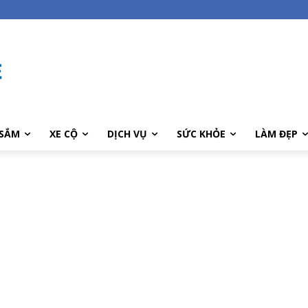
SẮM
XE CỘ
DỊCH VỤ
SỨC KHỎE
LÀM ĐẸP