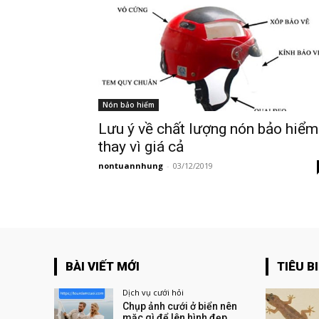
Nón bảo hiểm
Lưu ý về chất lượng nón bảo hiểm
thay vì giá cả
nontuannhung
-
03/12/2019
BÀI VIẾT MỚI
TIÊU B
Dịch vụ cưới hỏi
Chụp ảnh cưới ở biển nên
mặc gì để lên hình đẹp