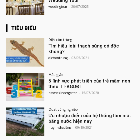
Wedding Tour
weddingtour
-
26/07/2023
TIÊU BIỂU
Diệt côn trùng
Tìm hiểu loài thạch sùng có độc
không?
dietcontrung
-
03/05/2021
Mẫu giáo
5 lĩnh vực phát triển của trẻ mầm non
theo TT-BGDĐT
browsekindergarten
-
15/07/2020
Quạt công nghiệp
Ưu nhược điểm của hệ thống làm mát
bằng nước hiện nay
huynhthaofans
-
09/10/2021