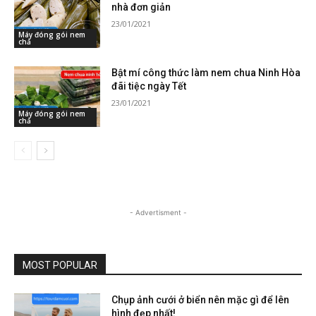
nhà đơn giản
23/01/2021
Máy đóng gói nem
chả
Bật mí công thức làm nem chua Ninh Hòa
đãi tiệc ngày Tết
23/01/2021
Máy đóng gói nem
chả
- Advertisment -
MOST POPULAR
Chụp ảnh cưới ở biển nên mặc gì để lên
hình đẹp nhất!