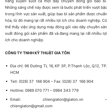
năng xuyên suốt cả một dây chuyền đóng gói bao bì.
Những sáng chế này được xem là bước phát triển vượt bậc
trong lĩnh vực sản xuất, giúp bao bì sản phẩm được chuẩn
hóa, từ đó mang lại rất nhiều lợi ích cho doanh nghiệp. Có
thể thấy việc ứng dụng máy đóng gói vào dây chuyền sản
xuất đóng gói sản phẩm đã và đang mang lại rất nhiều lợi
ích cho doanh nghiệp.
CÔNG TY TNHH KỸ THUẬT GIA TÔN
Địa chỉ: 96 Đường TL 16, KP 3P, P.Thạnh Lộc, Q.12, TP.
HCM
Tell: (028) 37 166 904 – Fax: (028) 37 166 904
Hotline: 0989 070 771 – 0984 343 779
Email:
chiengiaton@giaton.vn
–
chiengiaton@gmail.com