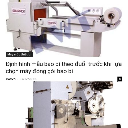
Máy móc thiết bị
Định hình mẫu bao bì theo đuổi trước khi lựa
chọn máy đóng gói bao bì
kwtvn
-
07/12/2019
0