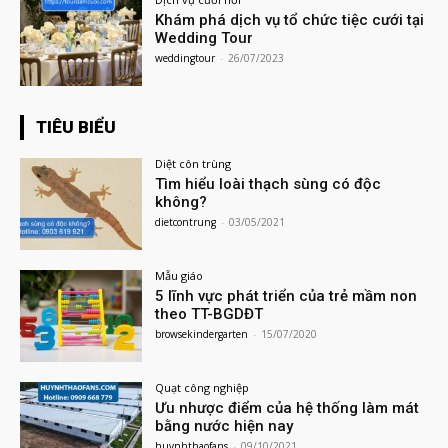
Khám phá dịch vụ tổ chức tiệc cưới tại
Wedding Tour
weddingtour
-
26/07/2023
TIÊU BIỂU
Diệt côn trùng
Tìm hiểu loài thạch sùng có độc
không?
dietcontrung
-
03/05/2021
Mẫu giáo
5 lĩnh vực phát triển của trẻ mầm non
theo TT-BGDĐT
browsekindergarten
-
15/07/2020
Quạt công nghiệp
Ưu nhược điểm của hệ thống làm mát
bằng nước hiện nay
huynhthaofans
-
09/10/2021