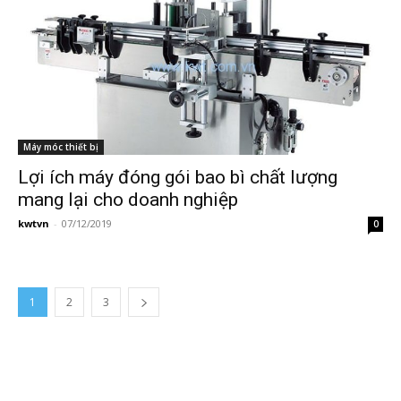
Máy móc thiết bị
Lợi ích máy đóng gói bao bì chất lượng
mang lại cho doanh nghiệp
kwtvn
-
07/12/2019
0
1
2
3