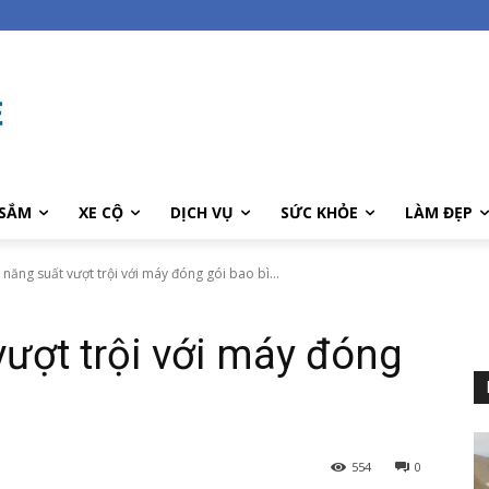
SẮM
XE CỘ
DỊCH VỤ
SỨC KHỎE
LÀM ĐẸP
ì năng suất vượt trội với máy đóng gói bao bì...
vượt trội với máy đóng
g
554
0