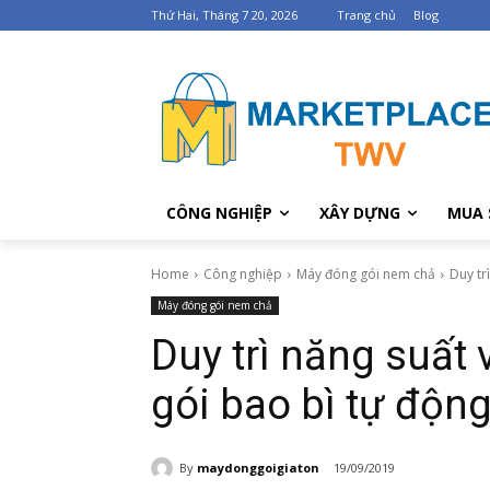
Thứ Hai, Tháng 7 20, 2026
Trang chủ
Blog
CÔNG NGHIỆP
XÂY DỰNG
MUA 
Home
Công nghiệp
Máy đóng gói nem chả
Duy tr
Máy đóng gói nem chả
Duy trì năng suất 
gói bao bì tự độn
By
maydonggoigiaton
19/09/2019