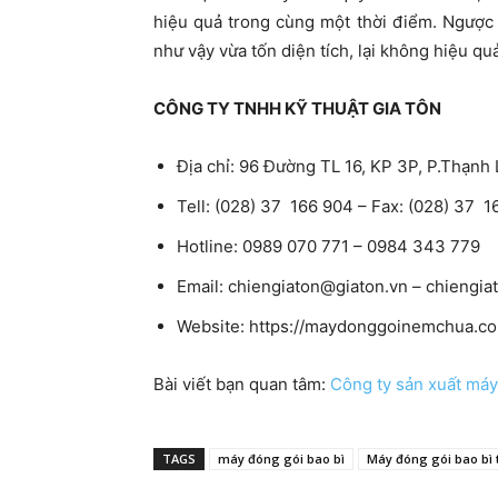
hiệu quả trong cùng một thời điểm. Ngược
như vậy vừa tốn diện tích, lại không hiệu qu
CÔNG TY TNHH KỸ THUẬT GIA TÔN
Địa chỉ: 96 Đường TL 16, KP 3P, P.Thạnh 
Tell: (028) 37 166 904 – Fax: (028) 37 
Hotline: 0989 070 771 – 0984 343 779
Email:
chiengiaton@giaton.vn
–
chiengia
Website: https://maydonggoinemchua.c
Bài viết bạn quan tâm:
Công ty sản xuất máy 
TAGS
máy đóng gói bao bì
Máy đóng gói bao bì