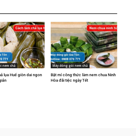
i nem chả
Máy đóng gói nem chả
ả lụa Huế giòn dai ngon
Bật mí công thức làm nem chua Ninh
giản
Hòa đãi tiệc ngày Tết