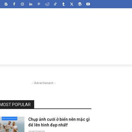
- Advertisment -
MOST POPULAR
Chụp ảnh cưới ở biển nên mặc gì
để lên hình đẹp nhất!
26/07/2023