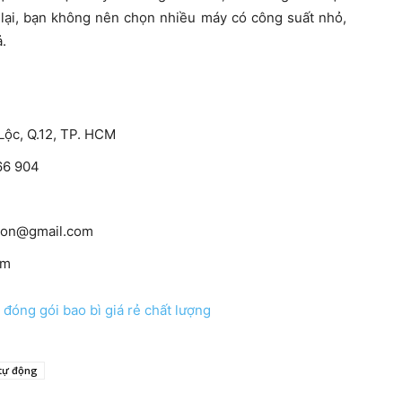
 lại, bạn không nên chọn nhiều máy có công suất nhỏ,
ả.
Lộc, Q.12, TP. HCM
166 904
ton@gmail.com
om
đóng gói bao bì giá rẻ chất lượng
 tự động