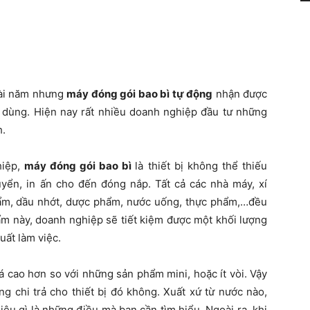
 vài năm nhưng
máy đóng gói bao bì tự động
nhận được
i dùng. Hiện nay rất nhiều doanh nghiệp đầu tư những
h.
hiệp,
máy đóng gói bao bì
là thiết bị không thể thiếu
uyển, in ấn cho đến đóng nắp. Tất cả các nhà máy, xí
hẩm, dầu nhớt, dược phẩm, nước uống, thực phẩm,…đều
m này, doanh nghiệp sẽ tiết kiệm được một khối lượng
uất làm việc.
 cao hơn so với những sản phẩm mini, hoặc ít vòi. Vậy
g chi trả cho thiết bị đó không. Xuất xứ từ nước nào,
u gì là những điều mà bạn cần tìm hiểu. Ngoài ra, khi