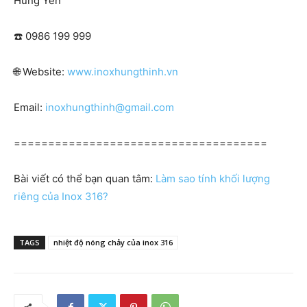
Hưng Yên
☎️ 0986 199 999
🌐 Website:
www.inoxhungthinh.vn
Email:
inoxhungthinh@gmail.com
=====================================
Bài viết có thể bạn quan tâm:
Làm sao tính khối lượng
riêng của Inox 316?
TAGS
nhiệt độ nóng chảy của inox 316