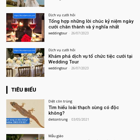
Dịch vụ cưới hỏi
Tổng hợp những lời chúc kỷ niệm ngày
cưới chân thành và ý nghĩa nhất
weddingtour
-
26/07/2023
Dịch vụ cưới hỏi
Khám phá dịch vụ tổ chức tiệc cưới tại
Wedding Tour
weddingtour
-
26/07/2023
TIÊU BIỂU
Diệt côn trùng
Tìm hiểu loài thạch sùng có độc
không?
dietcontrung
-
03/05/2021
Mẫu giáo