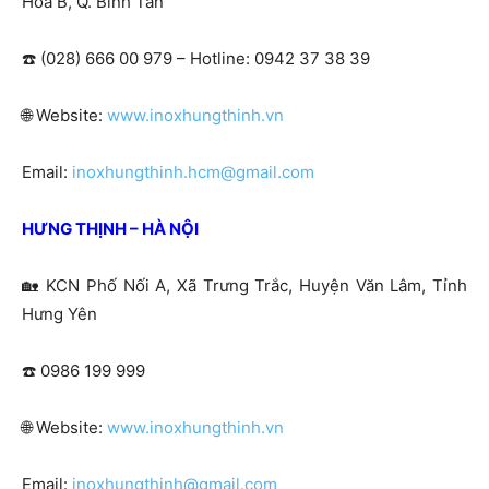
Hòa B, Q. Bình Tân
☎️ (028) 666 00 979 – Hotline: 0942 37 38 39
🌐
Website:
www.inoxhungthinh.vn
Email:
inoxhungthinh.hcm@gmail.com
HƯNG THỊNH – HÀ NỘI
🏡
KCN Phố Nối A, Xã Trưng Trắc, Huyện Văn Lâm, Tỉnh
Hưng Yên
☎️ 0986 199 999
🌐 Website:
www.inoxhungthinh.vn
Email:
inoxhungthinh@gmail.com