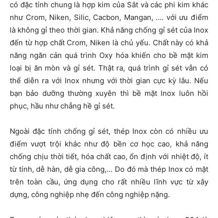
có đặc tính chung là hợp kim của Sắt và các phi kim khác
như Crom, Niken, Silic, Cacbon, Mangan, …. với ưu điểm
là không gỉ theo thời gian. Khả năng chống gỉ sét của Inox
đến từ hợp chất Crom, Niken là chủ yếu. Chất này có khả
năng ngăn cản quá trình Oxy hóa khiến cho bề mặt kim
loại bị ăn mòn và gỉ sét. Thật ra, quá trình gỉ sét vẫn có
thể diễn ra với Inox nhưng với thời gian cực kỳ lâu. Nếu
bạn bảo dưỡng thường xuyên thì bề mặt Inox luôn hồi
phục, hầu như chẳng hề gỉ sét.
Ngoài đặc tính chống gỉ sét, thép Inox còn có nhiều ưu
điểm vượt trội khác như độ bền cơ học cao, khả năng
chống chịu thời tiết, hóa chất cao, ổn định với nhiệt độ, ít
từ tính, dễ hàn, dễ gia công,… Do đó mà thép Inox có mặt
trên toàn cầu, ứng dụng cho rất nhiều lĩnh vực từ xây
dựng, công nghiệp nhẹ đến công nghiệp nặng.