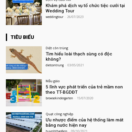
Khám phá dịch vụ tổ chức tiệc cưới tại
Wedding Tour
weddingtour
-
26/07/2023
TIÊU BIỂU
Diệt côn trùng
Tìm hiểu loài thạch sùng có độc
không?
dietcontrung
-
03/05/2021
Mẫu giáo
5 lĩnh vực phát triển của trẻ mầm non
theo TT-BGDĐT
browsekindergarten
-
15/07/2020
Quạt công nghiệp
Ưu nhược điểm của hệ thống làm mát
bằng nước hiện nay
huynhthaofans
-
09/10/2021