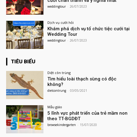
cưới chân thành và ý nghĩa nhất
weddingtour
-
26/07/2023
Dịch vụ cưới hỏi
Khám phá dịch vụ tổ chức tiệc cưới tại
Wedding Tour
weddingtour
-
26/07/2023
TIÊU BIỂU
Diệt côn trùng
Tìm hiểu loài thạch sùng có độc
không?
dietcontrung
-
03/05/2021
Mẫu giáo
5 lĩnh vực phát triển của trẻ mầm non
theo TT-BGDĐT
browsekindergarten
-
15/07/2020