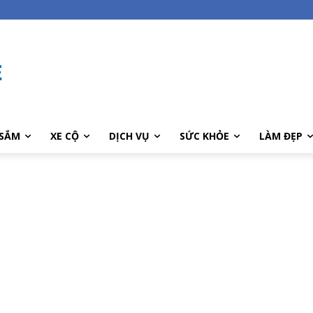
SẮM
XE CỘ
DỊCH VỤ
SỨC KHỎE
LÀM ĐẸP