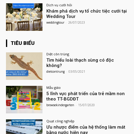
Dịch vụ cưới hỏi
Khám phá dịch vụ tổ chức tiệc cưới tại
Wedding Tour
weddingtour
-
26/07/2023
TIÊU BIỂU
Diệt côn trùng
Tìm hiểu loài thạch sùng có độc
không?
dietcontrung
-
03/05/2021
Mẫu giáo
5 lĩnh vực phát triển của trẻ mầm non
theo TT-BGDĐT
browsekindergarten
-
15/07/2020
Quạt công nghiệp
Ưu nhược điểm của hệ thống làm mát
bằng nước hiện nay