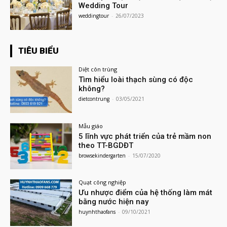
Wedding Tour
weddingtour
-
26/07/2023
TIÊU BIỂU
Diệt côn trùng
Tìm hiểu loài thạch sùng có độc
không?
dietcontrung
-
03/05/2021
Mẫu giáo
5 lĩnh vực phát triển của trẻ mầm non
theo TT-BGDĐT
browsekindergarten
-
15/07/2020
Quạt công nghiệp
Ưu nhược điểm của hệ thống làm mát
bằng nước hiện nay
huynhthaofans
-
09/10/2021