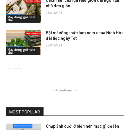
Cách làm chả lụa Huế giòn dai ngon tại
nhà đơn giản
23/01/2021
Máy đóng gói nem
chả
Bật mí công thức làm nem chua Ninh Hòa
đãi tiệc ngày Tết
23/01/2021
Máy đóng gói nem
chả
- Advertisment -
MOST POPULAR
Chụp ảnh cưới ở biển nên mặc gì để lên