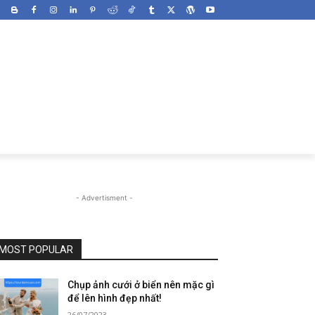
- Advertisment -
MOST POPULAR
Chụp ảnh cưới ở biển nên mặc gì
để lên hình đẹp nhất!
26/07/2023