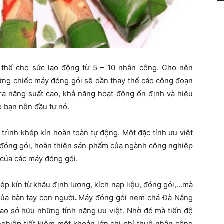
 thế cho sức lao động từ 5 – 10 nhân công. Cho nên
hững chiếc máy đóng gói sẽ dần thay thế các công đoạn
ra năng suất cao, khả năng hoạt động ổn định và hiệu
o bạn nên đầu tư nó.
trình khép kín hoàn toàn tự động. Một đặc tính ưu việt
c đóng gói, hoàn thiện sản phẩm của ngành công nghiệp
 của các máy đóng gói.
ép kín từ khâu định lượng, kích nạp liệu, đóng gói,…mà
ủa bàn tay con người
.
Máy đóng gói nem chả Đà Nẵng
 cao sở hữu những tính năng ưu việt. Nhờ đó mà tiến độ
ghiệp tiết kiệm một khoản lớn chi phí thuê nhân công