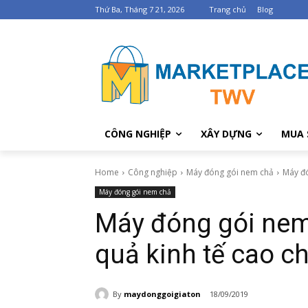
Thứ Ba, Tháng 7 21, 2026
Trang chủ
Blog
CÔNG NGHIỆP
XÂY DỰNG
MUA 
Home
Công nghiệp
Máy đóng gói nem chả
Máy đó
Máy đóng gói nem chả
Máy đóng gói nem
quả kinh tế cao c
By
maydonggoigiaton
18/09/2019