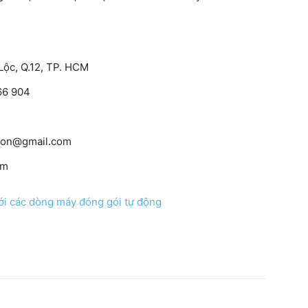
Lộc, Q.12, TP. HCM
166 904
ton@gmail.com
om
với các dòng máy đóng gói tự động