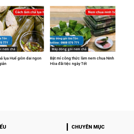
i nem chả
Máy đóng gói nem chả
ả lụa Huế giòn dai ngon
Bật mí công thức làm nem chua Ninh
giản
Hòa đãi tiệc ngày Tết
IỂU
CHUYÊN MỤC