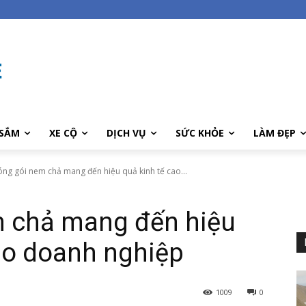
SẮM
XE CỘ
DỊCH VỤ
SỨC KHỎE
LÀM ĐẸP
ng gói nem chả mang đến hiệu quả kinh tế cao...
 chả mang đến hiệu
ho doanh nghiệp
1009
0