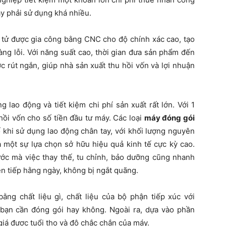
ây phải sử dụng khá nhiều.
 tử được gia công bằng CNC cho độ chính xác cao, tạo
àng lỗi. Với năng suất cao, thời gian đưa sản phẩm đến
c rút ngắn, giúp nhà sản xuất thu hồi vốn và lợi nhuận
 lao động và tiết kiệm chi phí sản xuất rất lớn. Với 1
hồi vốn cho số tiền đầu tư máy. Các loại
máy đóng gói
khi sử dụng lao động chân tay, với khối lượng nguyên
à một sự lựa chọn sở hữu hiệu quả kinh tế cực kỳ cao.
c mà việc thay thế, tu chỉnh, bảo dưỡng cũng nhanh
ên tiếp hằng ngày, không bị ngắt quãng.
ng chất liệu gì, chất liệu của bộ phận tiếp xúc với
bạn cần đóng gói hay không. Ngoài ra, dựa vào phần
iá được tuổi thọ và độ chắc chắn của máy.