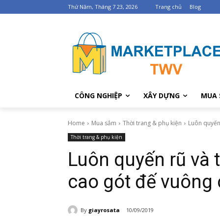
Thứ Năm, Tháng 7 23, 2026
Trang chủ
Blog
CÔNG NGHIỆP
XÂY DỰNG
MUA 
Home
Mua sắm
Thời trang & phụ kiện
Luôn quyến 
Thời trang & phụ kiện
Luôn quyến rũ và 
cao gót đế vuông
By
giayrosata
10/09/2019