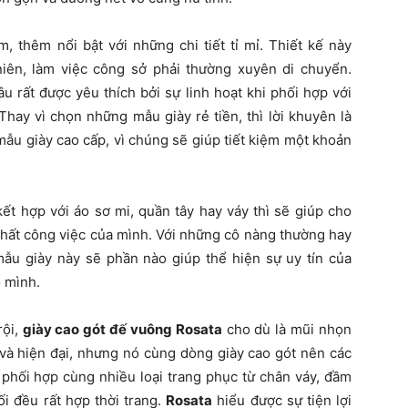
, thêm nổi bật với những chi tiết tỉ mỉ. Thiết kế này
iên, làm việc công sở phải thường xuyên di chuyển.
 rất được yêu thích bởi sự linh hoạt khi phối hợp với
hay vì chọn những mẫu giày rẻ tiền, thì lời khuyên là
u giày cao cấp, vì chúng sẽ giúp tiết kiệm một khoản
t hợp với áo sơ mi, quần tây hay váy thì sẽ giúp cho
chất công việc của mình. Với những cô nàng thường hay
 mẫu giày này sẽ phần nào giúp thể hiện sự uy tín của
 mình.
rội,
giày cao gót đế vuông Rosata
cho dù là mũi nhọn
g và hiện đại, nhưng nó cùng dòng giày cao gót nên các
phối hợp cùng nhiều loại trang phục từ chân váy, đầm
ối đều rất hợp thời trang.
Rosata
hiểu được sự tiện lợi