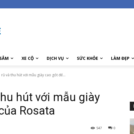
SẮM
XE CỘ
DỊCH VỤ
SỨC KHỎE
LÀM ĐẸP
rũ và thu hút với mẫu giày cao gót đế...
thu hút với mẫu giày
 của Rosata
547
0