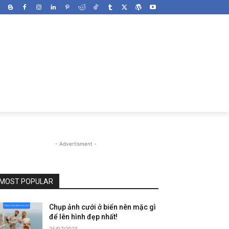
- Advertisment -
MOST POPULAR
Chụp ảnh cưới ở biển nên mặc gì
để lên hình đẹp nhất!
26/07/2023