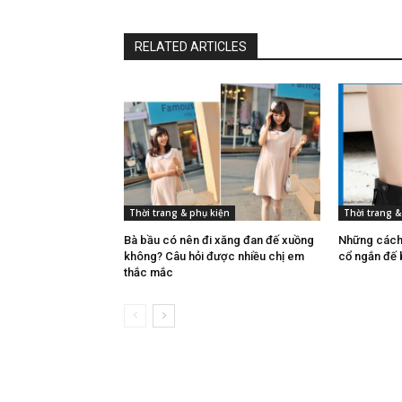
RELATED ARTICLES
Thời trang & phụ kiện
Thời trang &
Bà bầu có nên đi xăng đan đế xuồng
Những cách 
không? Câu hỏi được nhiều chị em
cổ ngắn đế b
thắc mắc