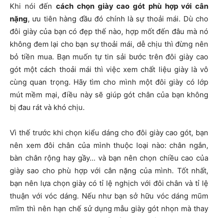
Khi nói đến
cách chọn giày cao gót phù hợp với cân
nặng
, ưu tiên hàng đầu đó chính là sự thoải mái. Dù cho
đôi giày của bạn có đẹp thế nào, hợp mốt đến đâu mà nó
không đem lại cho bạn sự thoải mái, dễ chịu thì đừng nên
bỏ tiền mua. Bạn muốn tự tin sải bước trên đôi giày cao
gót một cách thoải mái thì việc xem chất liệu giày là vô
cùng quan trọng. Hãy tìm cho mình một đôi giày có lớp
mút mềm mại, điều này sẽ giúp gót chân của bạn không
bị đau rát và khó chịu.
Vì thế trước khi chọn kiểu dáng cho đôi giày cao gót, bạn
nên xem đôi chân của mình thuộc loại nào: chân ngắn,
bàn chân rộng hay gầy… và bạn nên chọn chiều cao của
giày sao cho phù hợp với cân nặng của mình. Tốt nhất,
bạn nên lựa chọn giày có tỉ lệ nghịch với đôi chân và tỉ lệ
thuận với vóc dáng. Nếu như bạn sở hữu vóc dáng mũm
mĩm thì nên hạn chế sử dụng mẫu giày gót nhọn mà thay