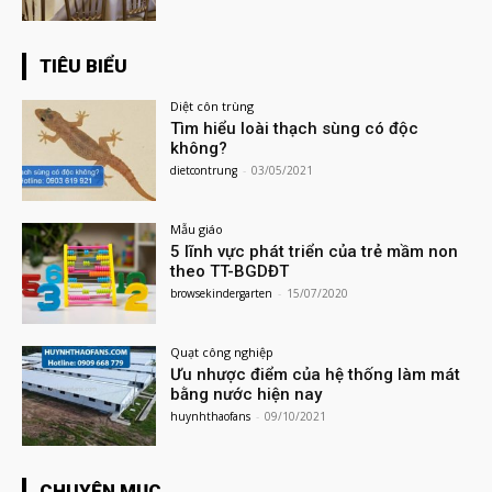
TIÊU BIỂU
Diệt côn trùng
Tìm hiểu loài thạch sùng có độc
không?
dietcontrung
-
03/05/2021
Mẫu giáo
5 lĩnh vực phát triển của trẻ mầm non
theo TT-BGDĐT
browsekindergarten
-
15/07/2020
Quạt công nghiệp
Ưu nhược điểm của hệ thống làm mát
bằng nước hiện nay
huynhthaofans
-
09/10/2021
CHUYÊN MỤC