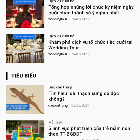
Dịch vụ cưới hỏi
Tổng hợp những lời chúc kỷ niệm ngày
cưới chân thành và ý nghĩa nhất
weddingtour
-
26/07/2023
Dịch vụ cưới hỏi
Khám phá dịch vụ tổ chức tiệc cưới tại
Wedding Tour
weddingtour
-
26/07/2023
TIÊU BIỂU
Diệt côn trùng
Tìm hiểu loài thạch sùng có độc
không?
dietcontrung
-
03/05/2021
Mẫu giáo
5 lĩnh vực phát triển của trẻ mầm non
theo TT-BGDĐT