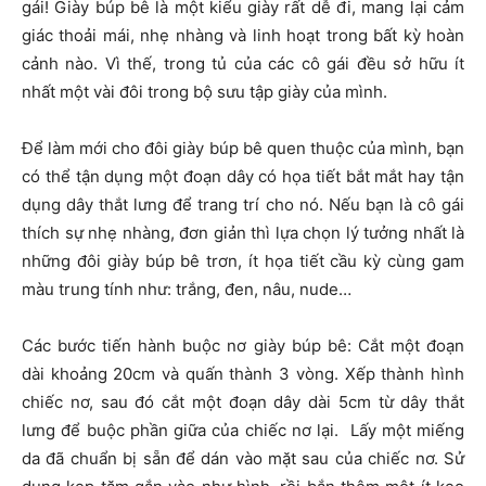
gái! Giày búp bê là một kiểu giày rất dễ đi, mang lại cảm
giác thoải mái, nhẹ nhàng và linh hoạt trong bất kỳ hoàn
cảnh nào. Vì thế, trong tủ của các cô gái đều sở hữu ít
nhất một vài đôi trong bộ sưu tập giày của mình.
Để làm mới cho đôi giày búp bê quen thuộc của mình, bạn
có thể tận dụng một đoạn dây có họa tiết bắt mắt hay tận
dụng dây thắt lưng để trang trí cho nó. Nếu bạn là cô gái
thích sự nhẹ nhàng, đơn giản thì lựa chọn lý tưởng nhất là
những đôi giày búp bê trơn, ít họa tiết cầu kỳ cùng gam
màu trung tính như: trắng, đen, nâu, nude…
Các bước tiến hành buộc nơ giày búp bê: Cắt một đoạn
dài khoảng 20cm và quấn thành 3 vòng. Xếp thành hình
chiếc nơ, sau đó cắt một đoạn dây dài 5cm từ dây thắt
lưng để buộc phần giữa của chiếc nơ lại. Lấy một miếng
da đã chuẩn bị sẵn để dán vào mặt sau của chiếc nơ. Sử