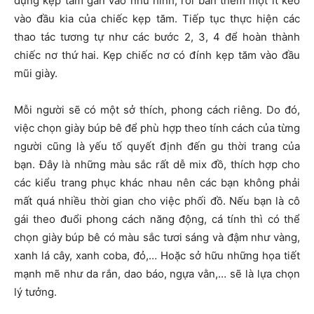
dụng kẹp tăm gắn vào như hình, rồi bắn thêm một ít keo
vào đầu kia của chiếc kẹp tăm. Tiếp tục thực hiện các
thao tác tương tự như các bước 2, 3, 4 để hoàn thành
chiếc nơ thứ hai. Kẹp chiếc nơ có đính kẹp tăm vào đầu
mũi giày.
Mỗi người sẽ có một sở thích, phong cách riêng. Do đó,
việc chọn giày búp bê để phù hợp theo tính cách của từng
người cũng là yếu tố quyết định đến gu thời trang của
bạn. Đây là những màu sắc rất dễ mix đồ, thích hợp cho
các kiểu trang phục khác nhau nên các bạn không phải
mất quá nhiều thời gian cho việc phối đồ. Nếu bạn là cô
gái theo đuổi phong cách năng động, cá tính thì có thể
chọn giày búp bê có màu sắc tươi sáng và đậm như vàng,
xanh lá cây, xanh coba, đỏ,… Hoặc sở hữu những họa tiết
mạnh mẽ như da rắn, dao báo, ngựa vằn,… sẽ là lựa chọn
lý tưởng.