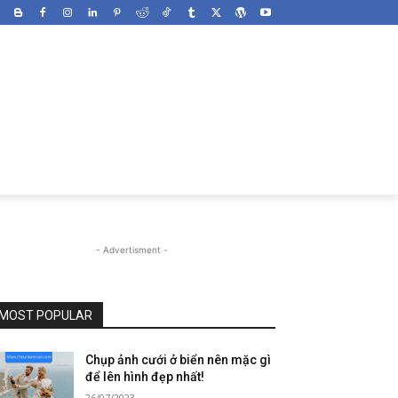
- Advertisment -
MOST POPULAR
Chụp ảnh cưới ở biển nên mặc gì
để lên hình đẹp nhất!
26/07/2023