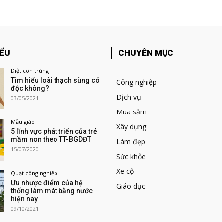
IỂU
CHUYÊN MỤC
Diệt côn trùng
Tìm hiểu loài thạch sùng có
Công nghiệp
độc không?
Dịch vụ
03/05/2021
Mua sắm
Mẫu giáo
Xây dựng
5 lĩnh vực phát triển của trẻ
mầm non theo TT-BGDĐT
Làm đẹp
15/07/2020
Sức khỏe
Xe cộ
Quạt công nghiệp
Ưu nhược điểm của hệ
Giáo dục
thống làm mát bằng nước
hiện nay
09/10/2021