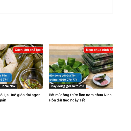
i nem chả
Máy đóng gói nem chả
ả lụa Huế giòn dai ngon
Bật mí công thức làm nem chua Ninh
giản
Hòa đãi tiệc ngày Tết