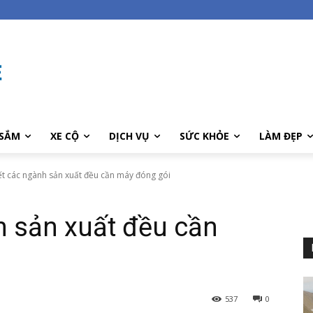
SẮM
XE CỘ
DỊCH VỤ
SỨC KHỎE
LÀM ĐẸP
t các ngành sản xuất đều cần máy đóng gói
h sản xuất đều cần
537
0