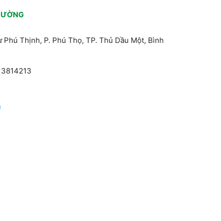
TRƯỜNG
thự Phú Thịnh, P. Phú Thọ, TP. Thủ Dầu Một, Bình
4 3814213
m