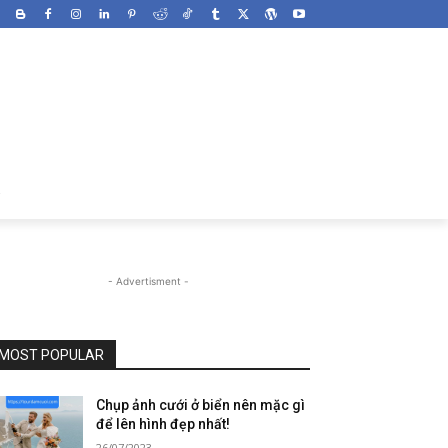
- Advertisment -
MOST POPULAR
Chụp ảnh cưới ở biển nên mặc gì
để lên hình đẹp nhất!
26/07/2023