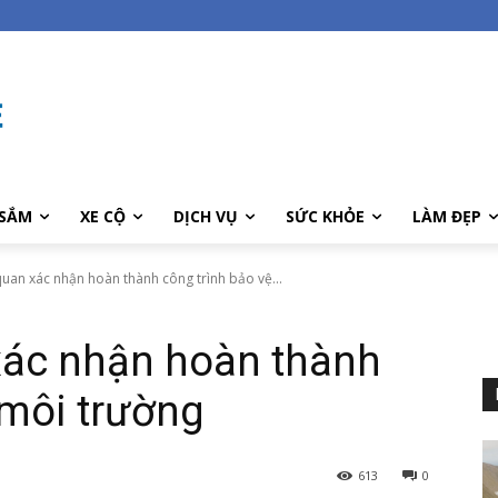
SẮM
XE CỘ
DỊCH VỤ
SỨC KHỎE
LÀM ĐẸP
 quan xác nhận hoàn thành công trình bảo vệ...
 xác nhận hoàn thành
 môi trường
613
0