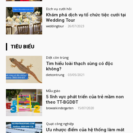
Dịch vụ cưới hỏi
Khám phá dịch vụ tổ chức tiệc cưới tại
Wedding Tour
weddingtour
-
26/07/2023
TIÊU BIỂU
Diệt côn trùng
Tìm hiểu loài thạch sùng có độc
không?
dietcontrung
-
03/05/2021
Mẫu giáo
5 lĩnh vực phát triển của trẻ mầm non
theo TT-BGDĐT
browsekindergarten
-
15/07/2020
Quạt công nghiệp
Ưu nhược điểm của hệ thống làm mát