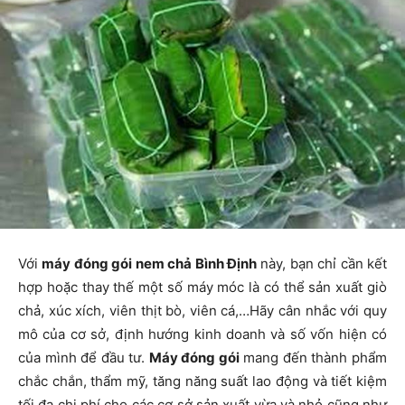
Với
máy đóng gói nem chả Bình Định
này, bạn chỉ cần kết
hợp hoặc thay thế một số máy móc là có thể sản xuất giò
chả, xúc xích, viên thịt bò, viên cá,…Hãy cân nhắc với quy
mô của cơ sở, định hướng kinh doanh và số vốn hiện có
của mình để đầu tư.
Máy đóng gói
mang đến thành phẩm
chắc chắn, thẩm mỹ, tăng năng suất lao động và tiết kiệm
tối đa chi phí cho các cơ sở sản xuất vừa và nhỏ cũng như