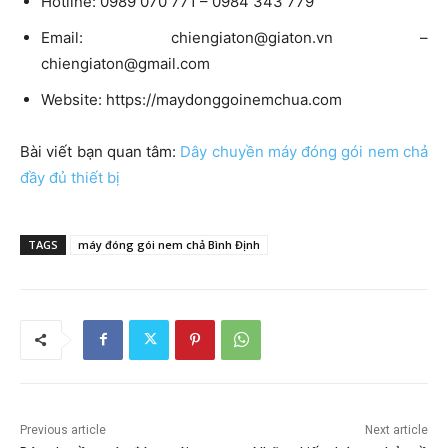
Hotline: 0989 070 771 – 0984 343 779
Email:
chiengiaton@giaton.vn
–
chiengiaton@gmail.com
Website: https://maydonggoinemchua.com
Bài viết bạn quan tâm:
Dây chuyền máy đóng gói nem chả
đầy đủ thiết bị
TAGS
máy đóng gói nem chả Bình Định
Previous article
Next article