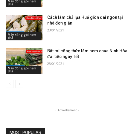
Máy đóng gói nem
chả
Cách làm chả lụa Huế giòn dai ngon tại
nhà đơn giản
23/01/2021
Máy đóng gói nem
chả
Bật mí công thức làm nem chua Ninh Hòa
đãi tiệc ngày Tết
23/01/2021
Máy đóng gói nem
chả
- Advertisment -
MOST POPULAR