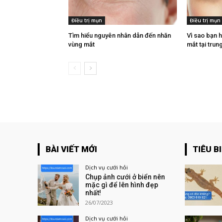
Điều trị mụn
Điều trị mụn
Tìm hiểu nguyên nhân dẫn đến nhăn
Vì sao bạn h
vùng mắt
mắt tại tru
BÀI VIẾT MỚI
TIÊU B
Dịch vụ cưới hỏi
Chụp ảnh cưới ở biển nên
mặc gì để lên hình đẹp
nhất!
26/07/2023
Dịch vụ cưới hỏi