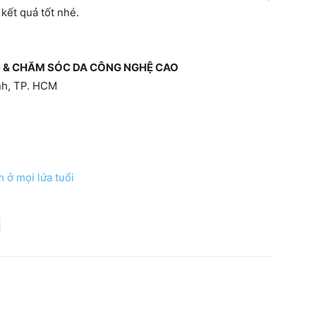
 kết quả tốt nhé.
ỤN & CHĂM SÓC DA CÔNG NGHỆ CAO
ình, TP. HCM
ở mọi lứa tuổi