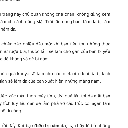
ẩu trang hay chủ quan không che chắn, không dùng kem
làm cho ánh nắng Mặt Trời tấn công bạn, làm da bị rám
 nám da.
 chiên xào nhiều dầu mỡ: khi bạn tiêu thụ những thực
như rượu bia, thuốc lá,.. sẽ làm cho gan của bạn bị yếu
ức đề kháng và dễ bị nám.
thức quá khuya sẽ làm cho các melanin dưới da bị kích
hời gian sẽ làm da của bạn xuất hiện những mảng nám.
iếp xúc màn hình máy tính, tivi quá lâu thì da mặt bạn
 tích lũy lâu dần sẽ làm phá vỡ cấu trúc collagen làm
 môi trường.
a
rồi đấy. Khi bạn
điều trị nám da
, bạn hãy từ bỏ những