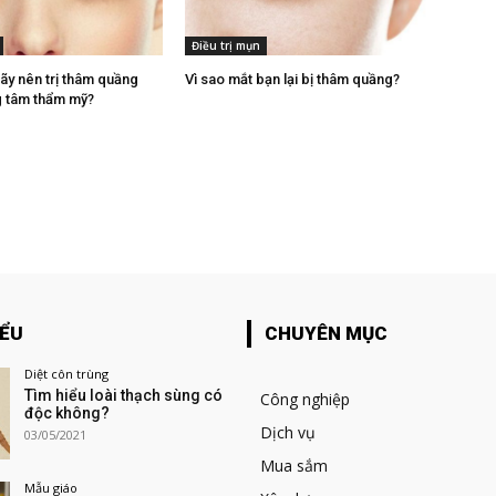
Điều trị mụn
ãy nên trị thâm quầng
Vì sao mắt bạn lại bị thâm quầng?
ng tâm thẩm mỹ?
IỂU
CHUYÊN MỤC
Diệt côn trùng
Tìm hiểu loài thạch sùng có
Công nghiệp
độc không?
Dịch vụ
03/05/2021
Mua sắm
Mẫu giáo