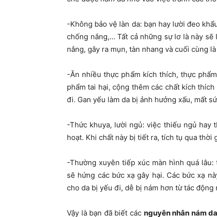
-Không bảo vệ làn da: bạn hay lười đeo kh
chống nắng,… Tất cả những sự lơ là này sẽ 
nắng, gây ra mụn, tàn nhang và cuối cùng là
-Ăn nhiều thực phẩm kích thích, thực phẩm
phẩm tai hại, cộng thêm các chất kích thích 
đi. Gan yếu làm da bị ảnh hưởng xấu, mất s
-Thức khuya, lười ngủ: việc thiếu ngủ hay 
hoạt. Khi chất này bị tiết ra, tích tụ qua t
-Thường xuyên tiếp xúc màn hình quá lâu: t
sẽ hứng các bức xạ gây hại. Các bức xạ này
cho da bị yếu đi, dễ bị nám hơn từ tác động
Vậy là bạn đã biết các
nguyên nhân nám d