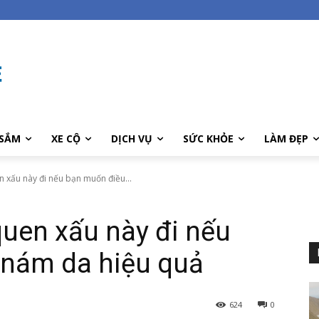
SẮM
XE CỘ
DỊCH VỤ
SỨC KHỎE
LÀM ĐẸP
n xấu này đi nếu bạn muốn điều...
quen xấu này đi nếu
 nám da hiệu quả
624
0