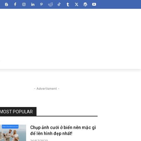
- Advertisment -
MOST POPULAR
Chụp ảnh cưới ở biển nên mặc gì
để lên hình đẹp nhất!
26/07/2023