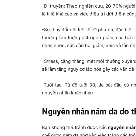
-Di truyền: Theo nghiên cứu, 20-70% người b
là tỉ lệ khá cao và việc điều trị dứt điểm cũn
-Sự thay đổi nội tiết tố: Ở phụ nữ, đặc biệt
thường làm lượng estrogen giảm, các hắc 
nhăn nheo, sức đàn hồi giảm, nám và tàn n
-Stress, căng thẳng, mệt mỏi thường xuyên:
sẽ làm tăng nguy cơ lão hóa gây các vấn đề
-Tuổi tác: Từ độ tuổi 30, da bắt đầu có n
nguyên nhân khác nhau
Nguyên nhân nám da do t
Bạn không thể tránh được các
nguyên nhâ
chế được nám da nhờ vào việc tránh các thó