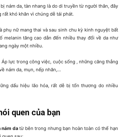
ị nám da, tàn nhang là do di truyền từ người thân, đây
g rất khó khăn vì chúng dễ tái phát.
 là phụ nữ mang thai và sau sinh chu kỳ kinh nguyệt bất
tố melanin tăng cao dẫn đến nhiều thay đổi về da như
hang ngày một nhiều.
 Áp lực trong công việc, cuộc sống , những căng thẳng
 về nám da, mụn, nếp nhăn,…
hững dấu hiệu lão hóa, rất dễ bị tổn thương do nhiều
hói quen của bạn
n nám da
từ bên trong nhưng bạn hoàn toàn có thể hạn
i quen sau: