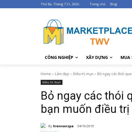
Thứ Ba, Tháng 7 21, 2026
Trang chủ
Blog
CÔNG NGHIỆP
XÂY DỰNG
MUA 
Home
Làm đẹp
Điều trị mụn
Bỏ ngay các thói que
Điều trị mụn
Bỏ ngay các thói 
bạn muốn điều trị
By
hienvanspa
04/10/2019