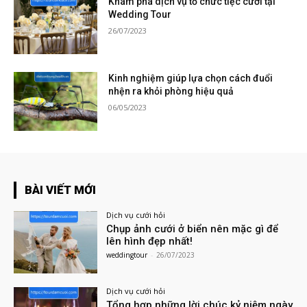
Khám phá dịch vụ tổ chức tiệc cưới tại
Wedding Tour
26/07/2023
Kinh nghiệm giúp lựa chọn cách đuổi
nhện ra khỏi phòng hiệu quả
06/05/2023
BÀI VIẾT MỚI
Dịch vụ cưới hỏi
Chụp ảnh cưới ở biển nên mặc gì để
lên hình đẹp nhất!
weddingtour
-
26/07/2023
Dịch vụ cưới hỏi
Tổng hợp những lời chúc kỷ niệm ngày