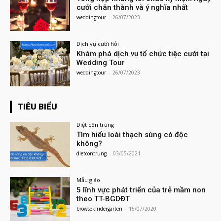
cưới chân thành và ý nghĩa nhất
weddingtour
-
26/07/2023
Dịch vụ cưới hỏi
Khám phá dịch vụ tổ chức tiệc cưới tại
Wedding Tour
weddingtour
-
26/07/2023
TIÊU BIỂU
Diệt côn trùng
Tìm hiểu loài thạch sùng có độc
không?
dietcontrung
-
03/05/2021
Mẫu giáo
5 lĩnh vực phát triển của trẻ mầm non
theo TT-BGDĐT
browsekindergarten
-
15/07/2020