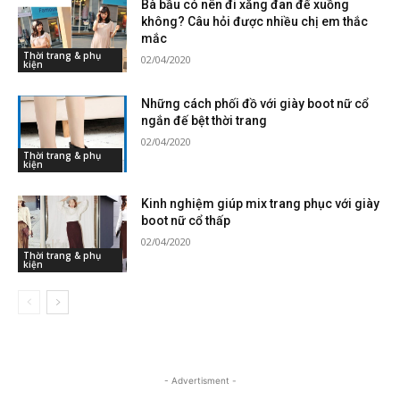
Bà bầu có nên đi xăng đan đế xuồng
không? Câu hỏi được nhiều chị em thắc
mắc
Thời trang & phụ
02/04/2020
kiện
Những cách phối đồ với giày boot nữ cổ
ngắn đế bệt thời trang
02/04/2020
Thời trang & phụ
kiện
Kinh nghiệm giúp mix trang phục với giày
boot nữ cổ thấp
02/04/2020
Thời trang & phụ
kiện
- Advertisment -