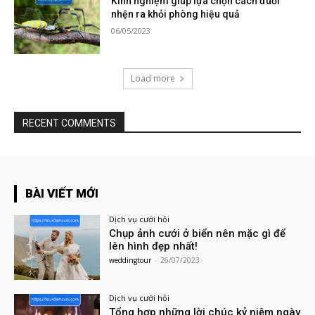
Kinh nghiệm giúp lựa chọn cách đuổi
nhện ra khỏi phòng hiệu quả
06/05/2023
Load more
RECENT COMMENTS
BÀI VIẾT MỚI
Dịch vụ cưới hỏi
Chụp ảnh cưới ở biển nên mặc gì để
lên hình đẹp nhất!
weddingtour
-
26/07/2023
Dịch vụ cưới hỏi
Tổng hợp những lời chúc kỷ niệm ngày