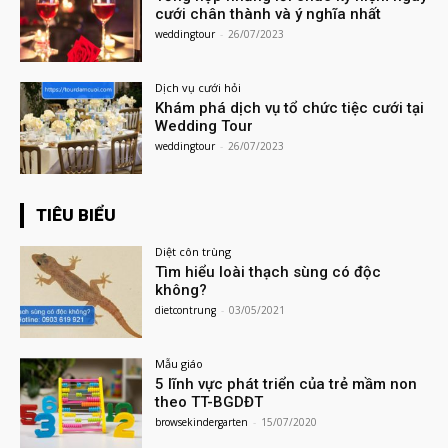
cưới chân thành và ý nghĩa nhất
weddingtour
-
26/07/2023
Dịch vụ cưới hỏi
Khám phá dịch vụ tổ chức tiệc cưới tại
Wedding Tour
weddingtour
-
26/07/2023
TIÊU BIỂU
Diệt côn trùng
Tìm hiểu loài thạch sùng có độc
không?
dietcontrung
-
03/05/2021
Mẫu giáo
5 lĩnh vực phát triển của trẻ mầm non
theo TT-BGDĐT
browsekindergarten
-
15/07/2020