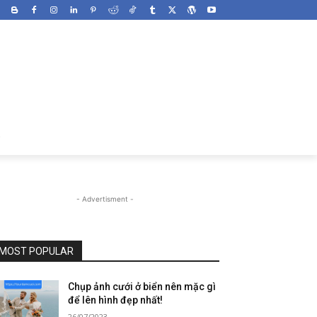
- Advertisment -
MOST POPULAR
Chụp ảnh cưới ở biển nên mặc gì
để lên hình đẹp nhất!
26/07/2023