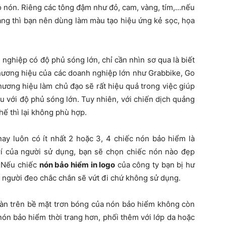
ỏ nón. Riêng các tông đậm như đỏ, cam, vàng, tím,…nếu
ang thì bạn nên dùng làm màu tạo hiệu ứng kẻ sọc, họa
ghiệp có độ phủ sóng lớn, chỉ cần nhìn sơ qua là biết
thương hiệu của các doanh nghiệp lớn như Grabbike, Go
hương hiệu làm chủ đạo sẽ rất hiệu quả trong việc giúp
u với độ phủ sóng lớn. Tuy nhiên, với chiến dịch quảng
ế thì lại không phù hợp.
ay luôn có ít nhất 2 hoặc 3, 4 chiếc nón bảo hiểm là
trí của người sử dụng, bạn sẽ chọn chiếc nón nào đẹp
. Nếu chiếc
nón bảo hiểm in logo
của công ty bạn bị hư
hì người đeo chắc chắn sẽ vứt đi chứ không sử dụng.
toàn trên bề mặt trơn bóng của nón bảo hiểm không còn
nón bảo hiểm thời trang hơn, phối thêm với lớp da hoặc