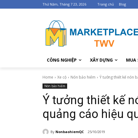
Thứ Năm, Tháng 7 23, 2026
Trang chủ
Blog
CÔNG NGHIỆP
XÂY DỰNG
MUA 
Home
Xe cộ
Nón bảo hiểm
Ý tưởng thiết kế nón b
Nón bảo hiểm
Ý tưởng thiết kế n
quảng cáo hiệu q
By
NonbaohiemQC
25/10/2019