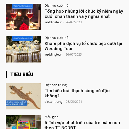
Dịch vụ cưới hỏi
Tổng hợp những lời chúc kỷ niệm ngày
cưới chân thành và ý nghĩa nhất
weddingtour
-
26/07/2023
Dịch vụ cưới hỏi
Khám phá dịch vụ tổ chức tiệc cưới tại
Wedding Tour
weddingtour
-
26/07/2023
TIÊU BIỂU
Diệt côn trùng
Tìm hiểu loài thạch sùng có độc
không?
dietcontrung
-
03/05/2021
Mẫu giáo
5 lĩnh vực phát triển của trẻ mầm non
theo TT-BGDĐT