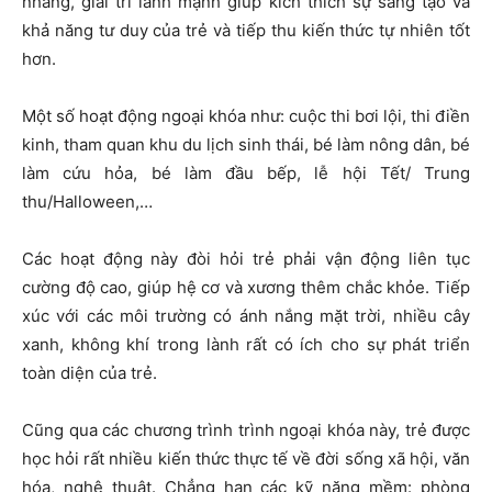
nhàng, giải trí lành mạnh giúp kích thích sự sáng tạo và
khả năng tư duy của trẻ và tiếp thu kiến thức tự nhiên tốt
hơn.
Một số hoạt động ngoại khóa như: cuộc thi bơi lội, thi điền
kinh, tham quan khu du lịch sinh thái, bé làm nông dân, bé
làm cứu hỏa, bé làm đầu bếp, lễ hội Tết/ Trung
thu/Halloween,…
Các hoạt động này đòi hỏi trẻ phải vận động liên tục
cường độ cao, giúp hệ cơ và xương thêm chắc khỏe. Tiếp
xúc với các môi trường có ánh nắng mặt trời, nhiều cây
xanh, không khí trong lành rất có ích cho sự phát triển
toàn diện của trẻ.
Cũng qua các chương trình trình ngoại khóa này, trẻ được
học hỏi rất nhiều kiến thức thực tế về đời sống xã hội, văn
hóa, nghệ thuật. Chẳng hạn các kỹ năng mềm: phòng