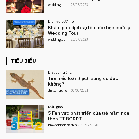
weddingtour
-
26/07/2023
Dịch vụ cưới hỏi
Khám phá dịch vụ tổ chức tiệc cưới tại
Wedding Tour
weddingtour
-
26/07/2023
TIÊU BIỂU
Diệt côn trùng
Tìm hiểu loài thạch sùng có độc
không?
dietcontrung
-
03/05/2021
Mẫu giáo
5 lĩnh vực phát triển của trẻ mầm non
theo TT-BGDĐT
browsekindergarten
-
15/07/2020