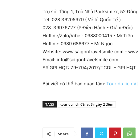
Trụ sở: Tầng 1, Toà Nhà Packsimex, 52 Đôn
Tel: 028 36205979 ( Vé lẻ Quốc Tế )
028. 39976727 (P.Điều Hành - Giám Đốc)
Hotline/Zalo/Viber: 0988000415 - Mr.Tiến
Hotline: 0989.686677 - Mr.Ngọc
Website: www.saigontravelsmile.com - ww
Email:
info@saigontravelsmile.com
Số GPLHQT: 79-794/2017/TCDL - GPLHQT
Bài viết có thể bạn quan tâm:
Tour du lịch 
TAGS
tour du lịch đà lạt 3 ngày 2 đêm
Share