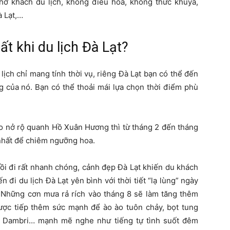
chở khách du lịch, không điều hòa, không thức khuya,
à Lạt,…
t khi du lịch Đà Lạt?
ịch chỉ mang tính thời vụ, riêng Đà Lạt bạn có thể đến
g của nó. Bạn có thể thoải mái lựa chọn thời điểm phù
nở rộ quanh Hồ Xuân Hương thì từ tháng 2 đến tháng
 nhất để chiêm ngưỡng hoa.
ồi đi rất nhanh chóng, cảnh đẹp Đà Lạt khiến du khách
 đi du lịch Đà Lạt yên bình với thời tiết “lạ lùng” ngày
 Những cơn mưa rả rích vào tháng 8 sẽ làm tăng thêm
ợc tiếp thêm sức mạnh để ào ào tuôn chảy, bọt tung
ác Dambri… mạnh mẽ nghe như tiếng tự tình suốt đêm