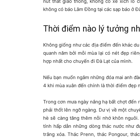
nút thắt giao thông, không có xe xích lô 
không có báo Lâm Đồng tại các sạp báo ở Đ
Thời điểm nào lý tưởng nhấ
Không giống như các địa điểm đến khác du l
quanh năm bởi mỗi mùa lại có nét đẹp riên
hợp nhất cho chuyến đi Đà Lạt của mình.
Nếu bạn muốn ngắm những đóa mai anh đào 
4 khi mùa xuân đến chính là thời điểm đẹp
Trong cơn mưa ngày nắng hạ bất chợt đến r
phải thốt lên ngỡ ngàng. Dư vị về một chuyến
hè sẽ càng tăng thêm nỗi nhớ khôn nguôi.
tính hấp dẫn những dòng thác nước như đư
trắng xóa. Thác Prenn, thác Pongour, th