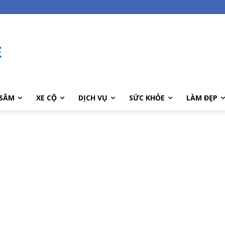
SẮM
XE CỘ
DỊCH VỤ
SỨC KHỎE
LÀM ĐẸP