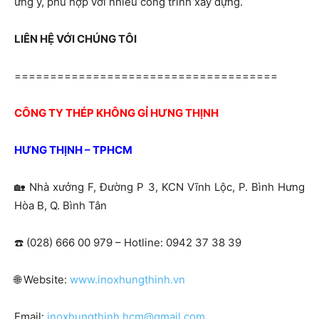
ưng ý, phù hợp với nhiều công trình xây dựng.
LIÊN HỆ VỚI CHÚNG TÔI
=====================================
CÔNG TY THÉP KHÔNG GỈ HƯNG THỊNH
HƯNG THỊNH – TPHCM
🏡
Nhà xưởng F, Đường P 3, KCN Vĩnh Lộc, P. Bình Hưng
Hòa B, Q. Bình Tân
☎️ (028) 666 00 979 – Hotline: 0942 37 38 39
🌐
Website:
www.inoxhungthinh.vn
Email:
inoxhungthinh.hcm@gmail.com