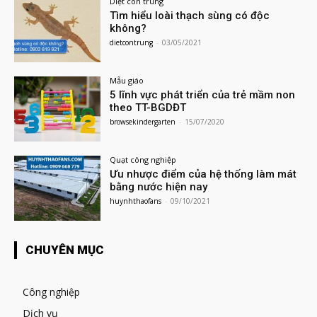
Diệt côn trùng
Tìm hiểu loài thạch sùng có độc
không?
dietcontrung
-
03/05/2021
Mẫu giáo
5 lĩnh vực phát triển của trẻ mầm non
theo TT-BGDĐT
browsekindergarten
-
15/07/2020
Quạt công nghiệp
Ưu nhược điểm của hệ thống làm mát
bằng nước hiện nay
huynhthaofans
-
09/10/2021
CHUYÊN MỤC
Công nghiệp
Dịch vụ