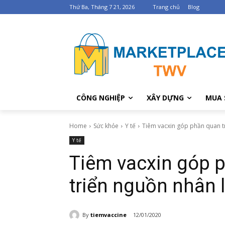
Thứ Ba, Tháng 7 21, 2026
Trang chủ
Blog
CÔNG NGHIỆP
XÂY DỰNG
MUA 
Home
Sức khỏe
Y tế
Tiêm vacxin góp phần quan t
Y tế
Tiêm vacxin góp 
triển nguồn nhân 
By
tiemvaccine
12/01/2020