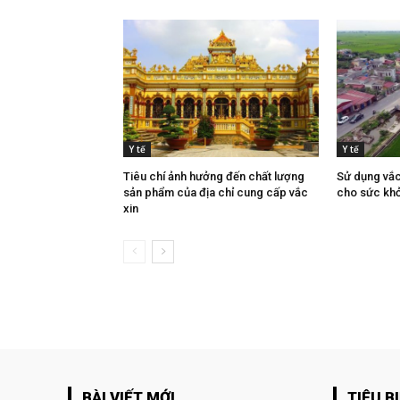
Y tế
Y tế
Tiêu chí ảnh hưởng đến chất lượng
Sử dụng vắc 
sản phẩm của địa chỉ cung cấp vắc
cho sức kh
xin
BÀI VIẾT MỚI
TIÊU B