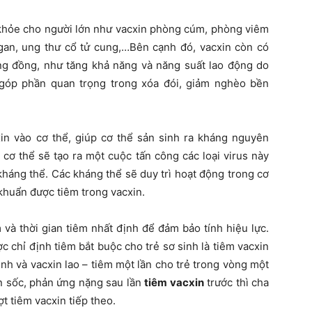
khỏe cho người lớn như vacxin phòng cúm, phòng viêm
an, ung thư cổ tử cung,…Bên cạnh đó, vacxin còn có
ng đồng, như tăng khả năng và năng suất lao động do
góp phần quan trọng trong xóa đói, giảm nghèo bền
xin vào cơ thể, giúp cơ thể sản sinh ra kháng nguyên
cơ thể sẽ tạo ra một cuộc tấn công các loại virus này
 kháng thể. Các kháng thể sẽ duy trì hoạt động trong cơ
i khuẩn được tiêm trong vacxin.
 và thời gian tiêm nhất định để đảm bảo tính hiệu lực.
ợc chỉ định tiêm bắt buộc cho trẻ sơ sinh là tiêm vacxin
nh và vacxin lao – tiêm một lần cho trẻ trong vòng một
ện sốc, phản ứng nặng sau lần
tiêm vacxin
trước thì cha
ợt tiêm vacxin tiếp theo.