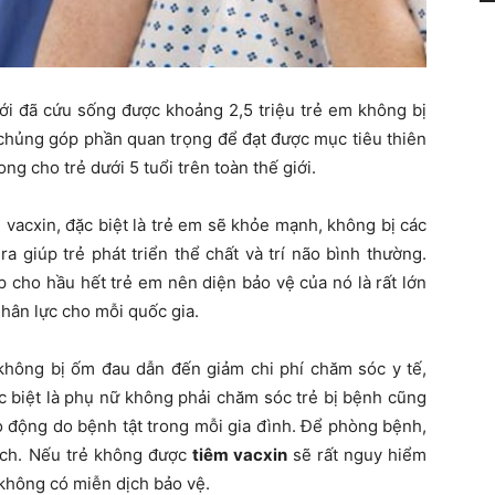
ới đã cứu sống được khoảng 2,5 triệu trẻ em không bị
 chủng góp phần quan trọng để đạt được mục tiêu thiên
ng cho trẻ dưới 5 tuổi trên toàn thế giới.
vacxin, đặc biệt là trẻ em sẽ khỏe mạnh, không bị các
a giúp trẻ phát triển thể chất và trí não bình thường.
 cho hầu hết trẻ em nên diện bảo vệ của nó là rất lớn
hân lực cho mỗi quốc gia.
hông bị ốm đau dẫn đến giảm chi phí chăm sóc y tế,
ặc biệt là phụ nữ không phải chăm sóc trẻ bị bệnh cũng
o động do bệnh tật trong mỗi gia đình. Để phòng bệnh,
ịch. Nếu trẻ không được
tiêm vacxin
sẽ rất nguy hiểm
không có miễn dịch bảo vệ.