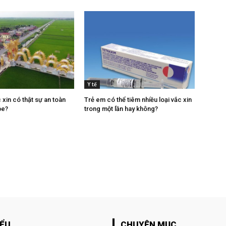
Y tế
xin có thật sự an toàn
Trẻ em có thể tiêm nhiều loại vắc xin
ỏe?
trong một lần hay không?
IỂU
CHUYÊN MỤC