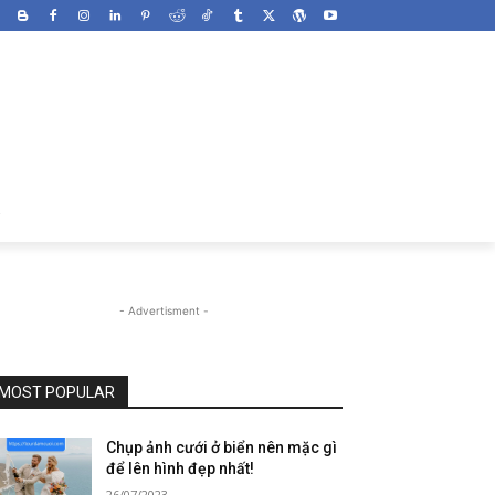
- Advertisment -
MOST POPULAR
Chụp ảnh cưới ở biển nên mặc gì
để lên hình đẹp nhất!
26/07/2023