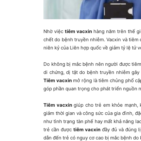
Nhờ việc
tiêm vacxin
hàng năm trên thế gi
chết do bệnh truyền nhiễm. Vacxin và tiêm
niên kỷ của Liên hợp quốc về giảm tỷ lệ tử vo
Do không bị mắc bệnh nên người được tiêm 
di chứng, dị tật do bệnh truyền nhiễm gây r
Tiêm vacxin
mở rộng là tiêm chủng phổ cập
góp phần quan trọng cho phát triển nguồn n
Tiêm vacxin
giúp cho trẻ em khỏe mạnh, k
giảm thời gian và công sức của gia đình, đ
như tình trạng tàn phế hay mất khả năng la
trẻ cần được
tiêm vacxin
đầy đủ và đúng l
dẫn đến trẻ có nguy cơ cao bị mắc bệnh do 