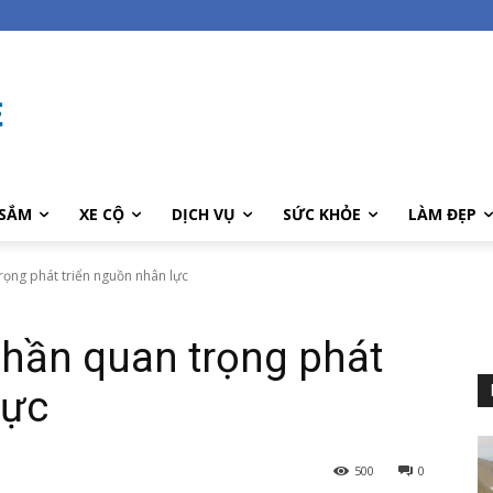
SẮM
XE CỘ
DỊCH VỤ
SỨC KHỎE
LÀM ĐẸP
rọng phát triển nguồn nhân lực
phần quan trọng phát
lực
500
0