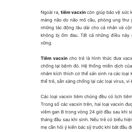
Ngoài ra,
tiêm vacxin
còn giúp bảo vệ sức 
màng não do não mô cầu, phòng ung thư g
những tác động lâu dài cho cá nhân và cộ
không bị ốm đau. Tất cả những điều này 
vững.
Tiêm vacxin
cho trẻ là hình thức đưa vac
chống lại bệnh đó. Hệ thống miễn dịch của 
nhằm kích thích cơ thể sản sinh ra các loại
thể trẻ, sẵn sàng chống lại các loại virus, v
Các loại vacxin tiêm chủng đều có lịch tiêm
Trong số các vacxin trên, hai loại vacxin đư
viêm gan B trong vòng 24 giờ đầu sau khi si
tháng đầu sau khi sinh. Nếu trẻ có biểu hi
mẹ cần hỏi ý kiến bác sỹ trước khi bắt đầu đ