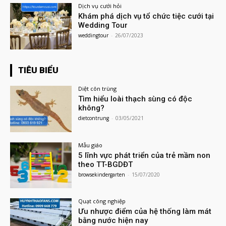
Dịch vụ cưới hỏi
Khám phá dịch vụ tổ chức tiệc cưới tại
Wedding Tour
weddingtour
-
26/07/2023
TIÊU BIỂU
Diệt côn trùng
Tìm hiểu loài thạch sùng có độc
không?
dietcontrung
-
03/05/2021
Mẫu giáo
5 lĩnh vực phát triển của trẻ mầm non
theo TT-BGDĐT
browsekindergarten
-
15/07/2020
Quạt công nghiệp
Ưu nhược điểm của hệ thống làm mát
bằng nước hiện nay