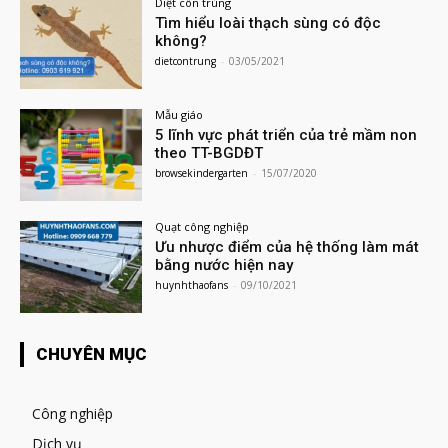
Diệt côn trùng
Tìm hiểu loài thạch sùng có độc
không?
dietcontrung
-
03/05/2021
Mẫu giáo
5 lĩnh vực phát triển của trẻ mầm non
theo TT-BGDĐT
browsekindergarten
-
15/07/2020
Quạt công nghiệp
Ưu nhược điểm của hệ thống làm mát
bằng nước hiện nay
huynhthaofans
-
09/10/2021
CHUYÊN MỤC
Công nghiệp
Dịch vụ