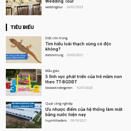
Wedding Tour
weddingtour
-
26/07/2023
TIÊU BIỂU
Diệt côn trùng
Tìm hiểu loài thạch sùng có độc
không?
dietcontrung
-
03/05/2021
Mẫu giáo
5 lĩnh vực phát triển của trẻ mầm non
theo TT-BGDĐT
browsekindergarten
-
15/07/2020
Quạt công nghiệp
Ưu nhược điểm của hệ thống làm mát
bằng nước hiện nay
huynhthaofans
-
09/10/2021