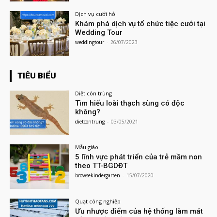
Dịch vụ cưới hỏi
Khám phá dịch vụ tổ chức tiệc cưới tại
Wedding Tour
weddingtour
-
26/07/2023
TIÊU BIỂU
Diệt côn trùng
Tìm hiểu loài thạch sùng có độc
không?
dietcontrung
-
03/05/2021
Mẫu giáo
5 lĩnh vực phát triển của trẻ mầm non
theo TT-BGDĐT
browsekindergarten
-
15/07/2020
Quạt công nghiệp
Ưu nhược điểm của hệ thống làm mát