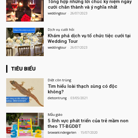
Tổng hợp những lời chúc kỷ niệm ngày
cưới chân thành và ý nghĩa nhất
weddingtour
-
26/07/2023
Dịch vụ cưới hỏi
Khám phá dịch vụ tổ chức tiệc cưới tại
Wedding Tour
weddingtour
-
26/07/2023
TIÊU BIỂU
Diệt côn trùng
Tìm hiểu loài thạch sùng có độc
không?
dietcontrung
-
03/05/2021
Mẫu giáo
5 lĩnh vực phát triển của trẻ mầm non
theo TT-BGDĐT
browsekindergarten
-
15/07/2020