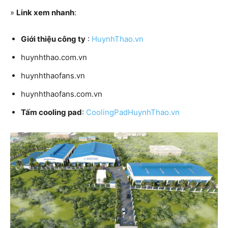
»
Link xem nhanh
:
Giới thiệu công ty
:
HuynhThao.vn
huynhthao.com.vn
huynhthaofans.vn
huynhthaofans.com.vn
Tấm cooling pad
:
CoolingPadHuynhThao.vn