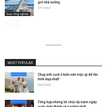
gió nhà xưởng
27/11/2021
Quạt công nghiệp
- Advertisment -
MOST POPULAR
Chụp ảnh cưới ở biển nên mặc gì để lên
hình đẹp nhất!
26/07/2023
Tổng hợp những lời chúc kỷ niệm ngày
cưới chân thành và ý nghĩa nhất