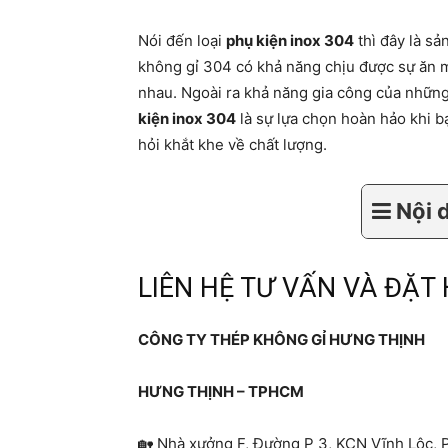
Nói đến loại
phụ kiện inox 304
thì đây là sả
không gỉ 304 có khả năng chịu được sự ăn m
nhau. Ngoài ra khả năng gia công của những
kiện inox 304
là sự lựa chọn hoàn hảo khi 
hỏi khắt khe về chất lượng.
Nội 
LIÊN HỆ TƯ VẤN VÀ ĐẶT
CÔNG TY THÉP KHÔNG GỈ HƯNG THỊNH
HƯNG THỊNH – TPHCM
🏡 Nhà xưởng F, Đường P 3, KCN Vĩnh Lộc, P