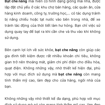
Bạt che nắng
mái hiên có hình dạng giống mái nhà, được
lắp đặt chủ yếu ở các khu chợ bán hàng, các quán ăn, cửa
hàng kinh doanh, công ty, trường học,… có tác dụng tránh
bị nắng chiếu hoặc tạt nước vào bên trong nhà, để xe
tránh tác động của thời tiết làm hư hỏng. Bạn chỉ việc sử
dụng quay tay để bạt ra khi cần che và thu vào khi không
sử dụng.
Bên cạnh lợi ích về sức khỏe,
bạt che nắng
còn giúp các
gia đình tiết kiệm được rất nhiều khoản chi tiêu, không
gian trở nên thoáng mát, giảm chi phí điện cho điều hòa,
quạt điện. Không những vậy, nhờ thiết kế hiện đại, phù
hợp với mục đích sử dụng mà
bạt che nắng
còn mang
tính thẩm mỹ cao, làm đẹp cho cửa hàng, ngôi nhà của
bạn.
Không những vậy nhờ thiết kế đa dạng, phù hợp với mục
đích sử dụng mà nó còn mang tính thẩm mỹ cao, làm đẹp