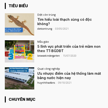
TIÊU BIỂU
Diệt côn trùng
Tìm hiểu loài thạch sùng có độc
không?
dietcontrung
-
03/05/2021
Mẫu giáo
5 lĩnh vực phát triển của trẻ mầm non
theo TT-BGDĐT
browsekindergarten
-
15/07/2020
Quạt công nghiệp
Ưu nhược điểm của hệ thống làm mát
bằng nước hiện nay
huynhthaofans
-
09/10/2021
CHUYÊN MỤC