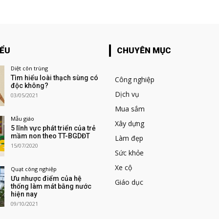
IỂU
CHUYÊN MỤC
Diệt côn trùng
Tìm hiểu loài thạch sùng có
Công nghiệp
độc không?
Dịch vụ
03/05/2021
Mua sắm
Mẫu giáo
Xây dựng
5 lĩnh vực phát triển của trẻ
mầm non theo TT-BGDĐT
Làm đẹp
15/07/2020
Sức khỏe
Xe cộ
Quạt công nghiệp
Ưu nhược điểm của hệ
Giáo dục
thống làm mát bằng nước
hiện nay
09/10/2021