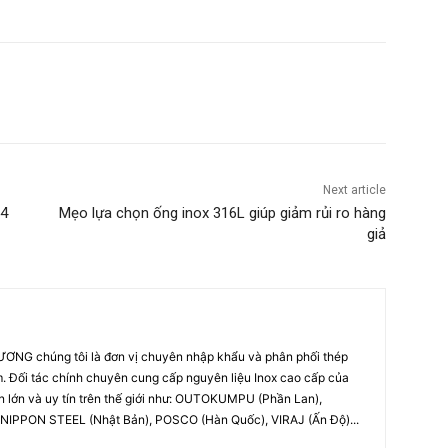
Next article
04
Mẹo lựa chọn ống inox 316L giúp giảm rủi ro hàng
giả
NG chúng tôi là đơn vị chuyên nhập khẩu và phân phối thép
am. Đối tác chính chuyên cung cấp nguyên liệu Inox cao cấp của
n lớn và uy tín trên thế giới như: OUTOKUMPU (Phần Lan),
NIPPON STEEL (Nhật Bản), POSCO (Hàn Quốc), VIRAJ (Ấn Độ)...