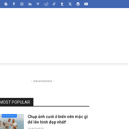
- Advertisment -
MOST POPULAR
Chụp ảnh cưới ở biển nên mặc gì
để lên hình đẹp nhất!
26/07/2023