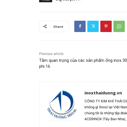
Share
Previous article
Tầm quan trọng của các sản phẩm ống inox 3
phi 16
inoxthaiduong.vn
CÔNG TY KIM KHÍ THÁI DƯƠ
không gỉ (Inox) tại Việt N
chúng tôi là những tập đoà
ACERINOX (Tây Ban Nha), 