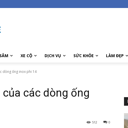
SẮM
XE CỘ
DỊCH VỤ
SỨC KHỎE
LÀM ĐẸP
c dòng ống inox phi 14
 của các dòng ống
512
0