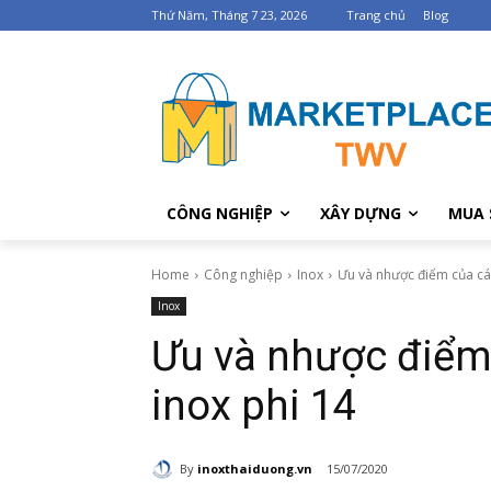
Thứ Năm, Tháng 7 23, 2026
Trang chủ
Blog
CÔNG NGHIỆP
XÂY DỰNG
MUA 
Home
Công nghiệp
Inox
Ưu và nhược điểm của cá
Inox
Ưu và nhược điểm
inox phi 14
By
inoxthaiduong.vn
15/07/2020