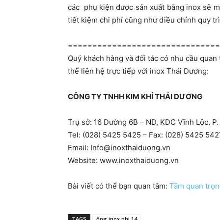
các phụ kiện được sản xuất bằng inox sẽ man
tiết kiệm chi phí cũng như điều chỉnh quy tr
==============================
Quý khách hàng và đối tác có nhu cầu quan 
thể liên hệ trực tiếp với inox Thái Dương:
CÔNG TY TNHH KIM KHÍ THÁI DƯƠNG
Trụ sở: 16 Đường 6B – ND, KDC Vĩnh Lộc, P.
Tel: (028) 5425 5425 – Fax: (028) 5425 5427
Email:
Info@inoxthaiduong.vn
Website: www.inoxthaiduong.vn
Bài viết có thể bạn quan tâm:
Tầm quan trọn
TAGS
ống inox phi 14