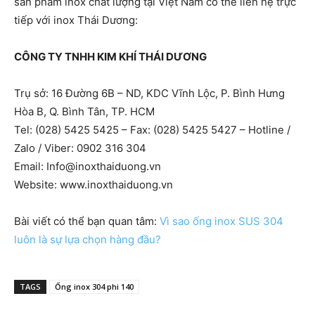
sản phẩm inox chất lượng tại Việt Nam có thể liên hệ trực
tiếp với inox Thái Dương:
CÔNG TY TNHH KIM KHÍ THÁI DƯƠNG
Trụ sở: 16 Đường 6B – ND, KDC Vĩnh Lộc, P. Bình Hưng
Hòa B, Q. Bình Tân, TP. HCM
Tel: (028) 5425 5425 – Fax: (028) 5425 5427 – Hotline /
Zalo / Viber: 0902 316 304
Email:
Info@inoxthaiduong.vn
Website: www.inoxthaiduong.vn
Bài viết có thể bạn quan tâm:
Vì sao ống inox SUS 304
luôn là sự lựa chọn hàng đầu?
TAGS
Ống inox 304 phi 140