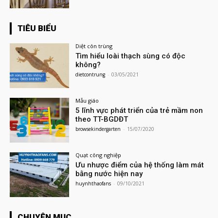
TIÊU BIỂU
Diệt côn trùng
Tìm hiểu loài thạch sùng có độc
không?
dietcontrung
-
03/05/2021
Mẫu giáo
5 lĩnh vực phát triển của trẻ mầm non
theo TT-BGDĐT
browsekindergarten
-
15/07/2020
Quạt công nghiệp
Ưu nhược điểm của hệ thống làm mát
bằng nước hiện nay
huynhthaofans
-
09/10/2021
CHUYÊN MỤC