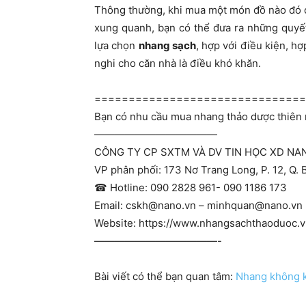
Thông thường, khi mua một món đồ nào đó c
xung quanh, bạn có thể đưa ra những quyết
lựa chọn
nhang sạch
, hợp với điều kiện, h
nghi cho căn nhà là điều khó khăn.
==============================
Bạn có nhu cầu mua nhang thảo dược thiên n
————————————
CÔNG TY CP SXTM VÀ DV TIN HỌC XD NA
VP phân phối: 173 Nơ Trang Long, P. 12, Q.
☎ Hotline: 090 2828 961- 090 1186 173
Email:
cskh@nano.vn
–
minhquan@nano.vn
Website: https://www.nhangsachthaoduoc.
————————————-
Bài viết có thể bạn quan tâm:
Nhang không k