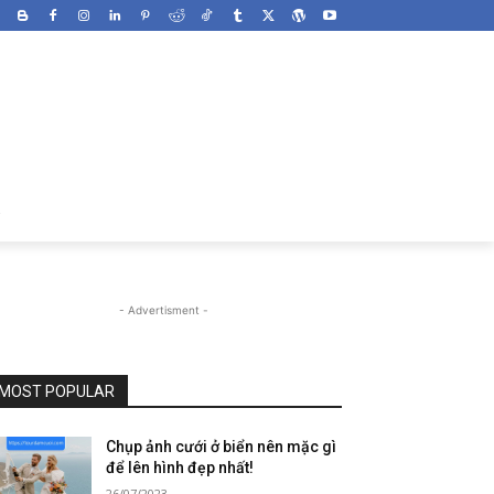
- Advertisment -
MOST POPULAR
Chụp ảnh cưới ở biển nên mặc gì
để lên hình đẹp nhất!
26/07/2023