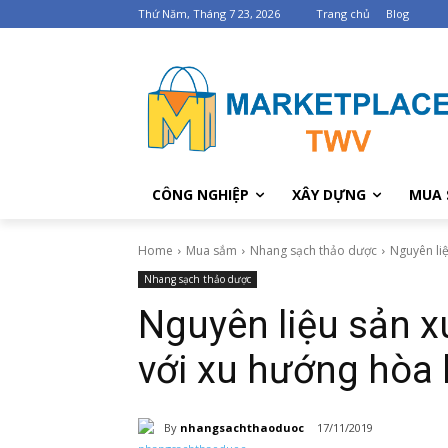
Thứ Năm, Tháng 7 23, 2026
Trang chủ
Blog
CÔNG NGHIỆP
XÂY DỰNG
MUA 
Home
Mua sắm
Nhang sạch thảo dược
Nguyên liệ
Nhang sạch thảo dược
Nguyên liệu sản x
với xu hướng hòa 
By
nhangsachthaoduoc
17/11/2019