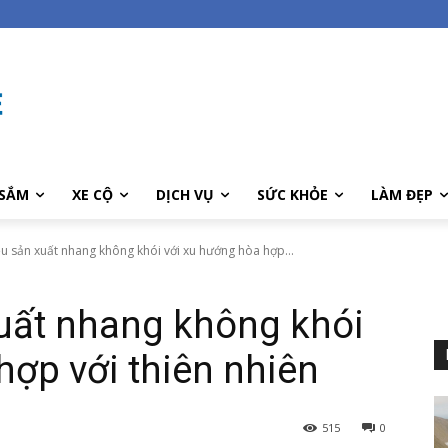
SẮM
XE CỘ
DỊCH VỤ
SỨC KHỎE
LÀM ĐẸP
u sản xuất nhang không khói với xu hướng hòa hợp...
uất nhang không khói
hợp với thiên nhiên
515
0