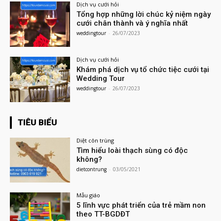
Dịch vụ cưới hỏi
Tổng hợp những lời chúc kỷ niệm ngày
cưới chân thành và ý nghĩa nhất
weddingtour
-
26/07/2023
Dịch vụ cưới hỏi
Khám phá dịch vụ tổ chức tiệc cưới tại
Wedding Tour
weddingtour
-
26/07/2023
TIÊU BIỂU
Diệt côn trùng
Tìm hiểu loài thạch sùng có độc
không?
dietcontrung
-
03/05/2021
Mẫu giáo
5 lĩnh vực phát triển của trẻ mầm non
theo TT-BGDĐT