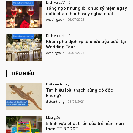
Dịch vụ cưới hỏi
Tổng hợp những lời chúc kỷ niệm ngày
cưới chân thành và ý nghĩa nhất
weddingtour
-
26/07/2023
Dịch vụ cưới hỏi
Khám phá dịch vụ tổ chức tiệc cưới tại
Wedding Tour
weddingtour
-
26/07/2023
TIÊU BIỂU
Diệt côn trùng
Tìm hiểu loài thạch sùng có độc
không?
dietcontrung
-
03/05/2021
Mẫu giáo
5 lĩnh vực phát triển của trẻ mầm non
theo TT-BGDĐT