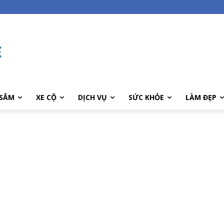
SẮM
XE CỘ
DỊCH VỤ
SỨC KHỎE
LÀM ĐẸP