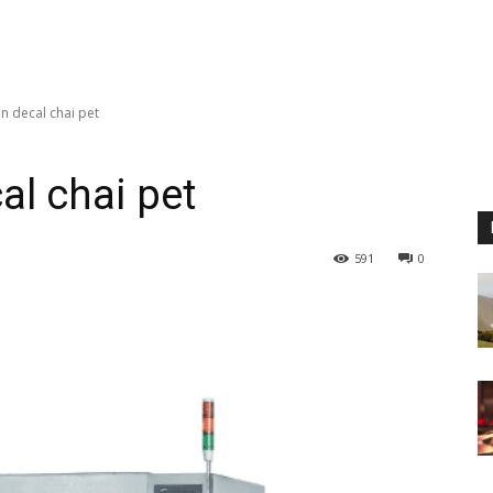
n decal chai pet
l chai pet
591
0