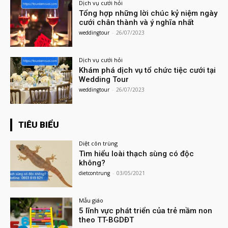
Dịch vụ cưới hỏi
Tổng hợp những lời chúc kỷ niệm ngày
cưới chân thành và ý nghĩa nhất
weddingtour
-
26/07/2023
Dịch vụ cưới hỏi
Khám phá dịch vụ tổ chức tiệc cưới tại
Wedding Tour
weddingtour
-
26/07/2023
TIÊU BIỂU
Diệt côn trùng
Tìm hiểu loài thạch sùng có độc
không?
dietcontrung
-
03/05/2021
Mẫu giáo
5 lĩnh vực phát triển của trẻ mầm non
theo TT-BGDĐT