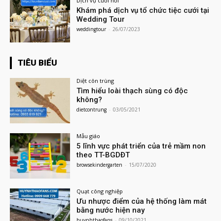
Dịch vụ cưới hỏi
Khám phá dịch vụ tổ chức tiệc cưới tại
Wedding Tour
weddingtour
-
26/07/2023
TIÊU BIỂU
Diệt côn trùng
Tìm hiểu loài thạch sùng có độc
không?
dietcontrung
-
03/05/2021
Mẫu giáo
5 lĩnh vực phát triển của trẻ mầm non
theo TT-BGDĐT
browsekindergarten
-
15/07/2020
Quạt công nghiệp
Ưu nhược điểm của hệ thống làm mát
bằng nước hiện nay
huynhthaofans
-
09/10/2021