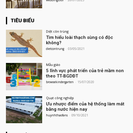
weddingtour
-
26/07/2023
TIÊU BIỂU
Diệt côn trùng
Tìm hiểu loài thạch sùng có độc
không?
dietcontrung
-
03/05/2021
Mẫu giáo
5 lĩnh vực phát triển của trẻ mầm non
theo TT-BGDĐT
browsekindergarten
-
15/07/2020
Quạt công nghiệp
Ưu nhược điểm của hệ thống làm mát
bằng nước hiện nay
huynhthaofans
-
09/10/2021