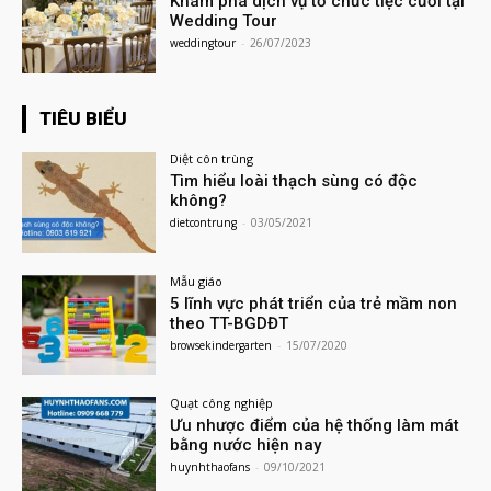
Khám phá dịch vụ tổ chức tiệc cưới tại
Wedding Tour
weddingtour
-
26/07/2023
TIÊU BIỂU
Diệt côn trùng
Tìm hiểu loài thạch sùng có độc
không?
dietcontrung
-
03/05/2021
Mẫu giáo
5 lĩnh vực phát triển của trẻ mầm non
theo TT-BGDĐT
browsekindergarten
-
15/07/2020
Quạt công nghiệp
Ưu nhược điểm của hệ thống làm mát
bằng nước hiện nay
huynhthaofans
-
09/10/2021