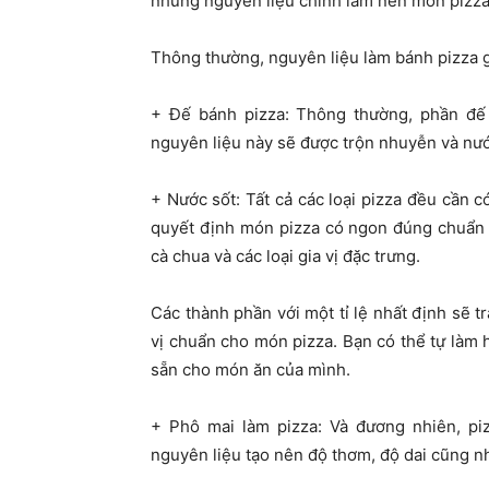
những nguyên liệu chính làm nên món pizza
Thông thường, nguyên liệu làm bánh pizza 
+ Đế bánh pizza: Thông thường, phần đế
nguyên liệu này sẽ được trộn nhuyễn và nư
+ Nước sốt: Tất cả các loại pizza đều cần c
quyết định món pizza có ngon đúng chuẩn 
cà chua và các loại gia vị đặc trưng.
Các thành phần với một tỉ lệ nhất định sẽ t
vị chuẩn cho món pizza. Bạn có thể tự làm 
sẵn cho món ăn của mình.
+ Phô mai làm pizza: Và đương nhiên, pi
nguyên liệu tạo nên độ thơm, độ dai cũng n