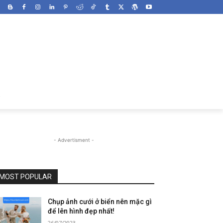
- Advertisment -
MOST POPULAR
Chụp ảnh cưới ở biển nên mặc gì
để lên hình đẹp nhất!
26/07/2023