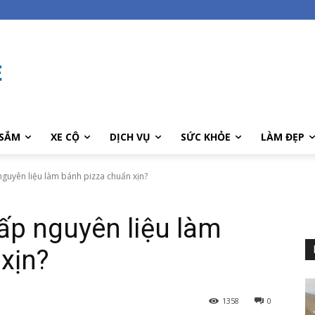
SẮM
XE CỘ
DỊCH VỤ
SỨC KHỎE
LÀM ĐẸP
nguyên liệu làm bánh pizza chuẩn xịn?
ấp nguyên liệu làm
xịn?
1358
0