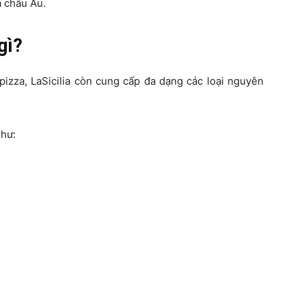
a châu Âu.
gì?
izza, LaSicilia còn cung cấp đa dạng các loại nguyên
như: