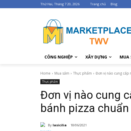
Thứ Hai, Tháng 7 20, 2026
Trang chủ
Blog
CÔNG NGHIỆP
XÂY DỰNG
MUA 
Home
Mua sắm
Thực phẩm
Đơn vị nào cung cấp 
Thực phẩm
Đơn vị nào cung c
bánh pizza chuẩn 
By
lasicilia
18/06/2021