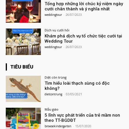
Tổng hợp những lời chúc kỷ niệm ngày
cưới chân thành và ý nghĩa nhất
weddingtour
-
26/07/2023
Dịch vụ cưới hỏi
Khám phá dịch vụ tổ chức tiệc cưới tại
Wedding Tour
weddingtour
-
26/07/2023
TIÊU BIỂU
Diệt côn trùng
Tìm hiểu loài thạch sùng có độc
không?
dietcontrung
-
03/05/2021
Mẫu giáo
5 lĩnh vực phát triển của trẻ mầm non
theo TT-BGDĐT
browsekindergarten
-
15/07/2020