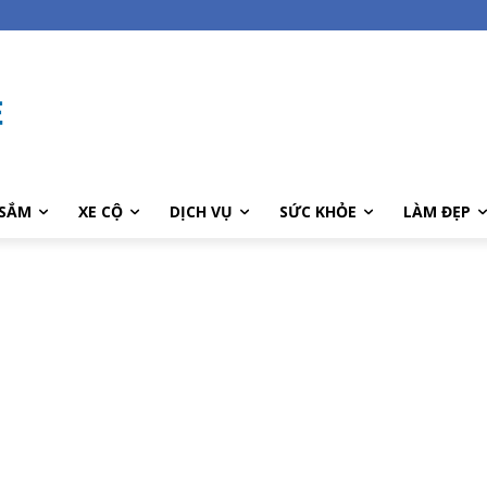
SẮM
XE CỘ
DỊCH VỤ
SỨC KHỎE
LÀM ĐẸP